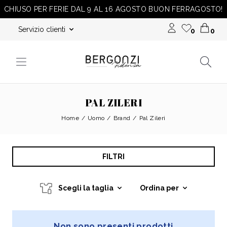
CHIUSO PER FERIE DAL 9 AL 16 AGOSTO BUON FERRAGOSTO!
Servizio clienti
0
0
PAL ZILERI
Home
Uomo
Brand
Pal Zileri
FILTRI
Scegli la taglia
Ordina per
Non sono presenti prodotti