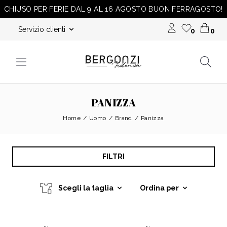
CHIUSO PER FERIE DAL 9 AL 16 AGOSTO BUON FERRAGOSTO!
Servizio clienti
0
0
PANIZZA
Home
Uomo
Brand
Panizza
FILTRI
Scegli la taglia
Ordina per