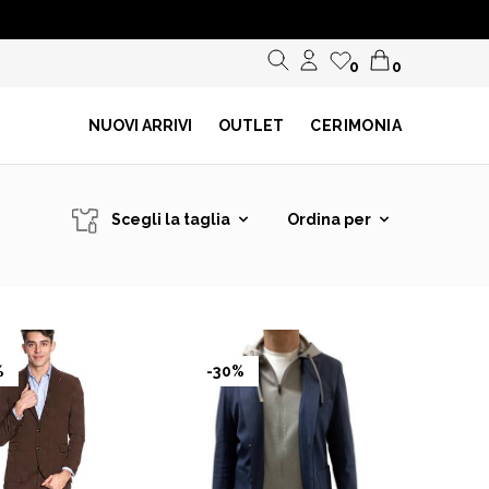
0
0
NUOVI ARRIVI
OUTLET
CERIMONIA
Scegli la taglia
Ordina per
%
-30%