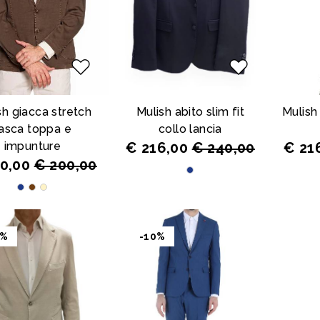
sh giacca stretch
Mulish abito slim fit
Mulish 
asca toppa e
collo lancia
impunture
€ 216,00
€ 240,00
€ 21
40,00
€ 200,00
0%
-10%