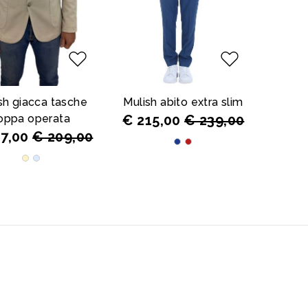
sh giacca tasche
Mulish abito extra slim
oppa operata
€ 215,00
€ 239,00
67,00
€ 209,00