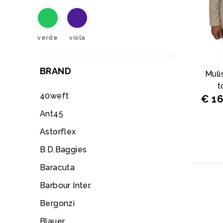
verde
viola
BRAND
Muli
t
40weft
€ 1
Ant45
Astorflex
B.D.Baggies
Baracuta
Barbour Inter.
Bergonzi
Blauer