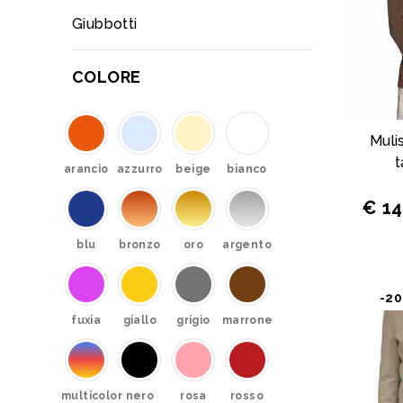
Giubbotti
COLORE
Muli
t
arancio
azzurro
beige
bianco
€ 1
blu
bronzo
oro
argento
-2
fuxia
giallo
grigio
marrone
multicolor
nero
rosa
rosso