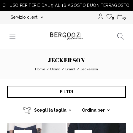
CHIUSO PER FERIE DAL 9 AL 16 AGOSTO BUON FERRAGOSTO!
Servizio clienti
0
0
JECKERSON
Home
Uomo
Brand
Jeckerson
FILTRI
Scegli la taglia
Ordina per